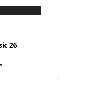
ic 26
ão
 poliestireno (isopor) com
is acrilicos e acetato de polivinila
agens em etil vinil acetato. Arabescos