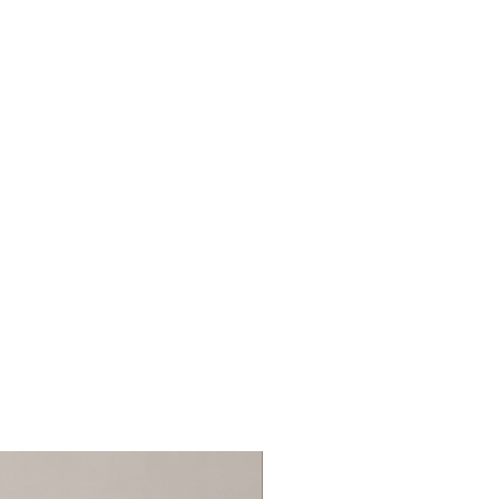
: 18cm
: 40cm
m
sa