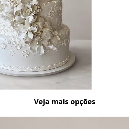
Largura do topo
Largura da base
Altura total: 52c
Peso: kg
Cor: branco
*Bandeja não inclu
Veja mais opções