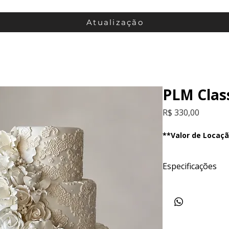
Atualização
PLM Class
Preço
R$ 330,00
**Valor de Locaç
Especificações
Bolo cenográfico em
cobertura em materia
(PVA). Floral e folh
em porcelana fria.
Dimensões: