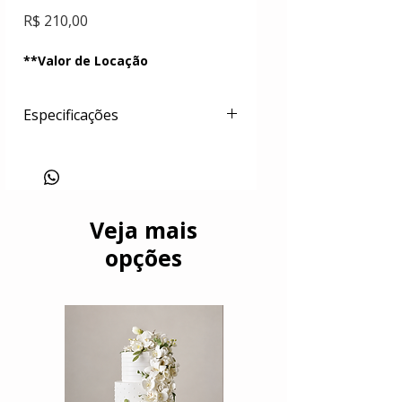
Preço
R$ 210,00
**Valor de Locação
Especificações
Bolo cenográfico em poliestireno
(isopor) com cobertura em materiais
acrilicos e acetato de polivinila
(PVA). Floral e folhagens em etil vinil
acetato. Arabescos em porcelana
Veja mais
fria.
opções
Dimensões:
Largura do topo: 15cm
Largura da base: 25cm
Altura total: 35cm
Peso: kg
Cor: rosa claro/branco
*Bolacha de madeira não inclusa