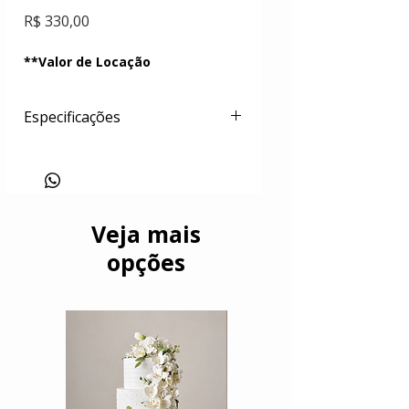
Preço
R$ 330,00
**Valor de Locação
Especificações
Bolo cenográfico em poliestireno
(isopor) e poliuretano com cobertura
em materiais acrilicos e acetato de
polivinila (PVA). Floral e folhagens
em etil vinil acetato. Arabescos em
Veja mais
porcelana fria.
opções
Dimensões:
Largura do topo: 18cm
Largura da base: 35cm
Altura total: 55cm
Peso: kg
Cor: branco/naked espatulado
*Bandeja não disponível para
locação